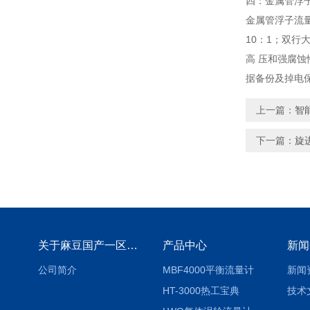
四：金属管
金属管浮子流量计
10：1
高 压和强腐蚀性介
据备份及掉电保
上一篇：
智
下一篇：
旋
关于麻豆国产一区二区三区四区
产品中心
新闻
公司简介
MBF4000平衡流量计
新闻
HT-3000热工宝典
技术