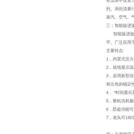
在流体中设置三
列。涡街流
蒸汽、空气
三：智能旋
智能旋进旋涡气
平。广泛应用于
主要特点:
1．内置式压力
2．就地显示温度
3．采用新型信号
有出色的稳定性
4． *时间显示
5．整机功耗极
6．防盗功能可靠
7．表头可180度随